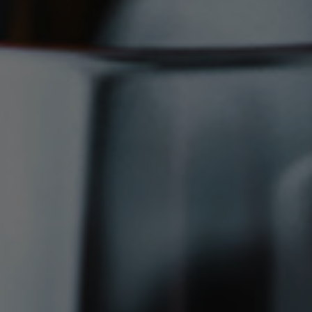
Bordelais : propice à la culture de la vigne.
Jean-Christophe et Rodolphe YUNG y contribuent
avec passion et savoir-faire.
En savoir plus
Château Arnaud Jouan
Château Bourdon La Tour