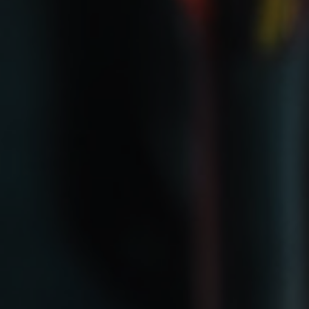
PAIEMENT SÉCURISÉ
Visa, Mastercard, American Express.
LIVRAISON OFFERTE
À partir de 12 cartons, en France.