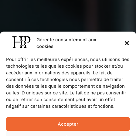
Gérer le consentement aux
cookies
Liens
Boutique
utiles
Pour offrir les meilleures expériences, nous utilisons des
Vins rouges
CGV
technologies telles que les cookies pour stocker et/ou
Vins blancs
Les Hauts de
Mentions Légales
accéder aux informations des appareils. Le fait de
Vins rosés
Palette
Mon compte
consentir à ces technologies nous permettra de traiter
Vins moelleux
4 bis Chemin de
des données telles que le comportement de navigation
Actualités
Palette
ou les ID uniques sur ce site. Le fait de ne pas consentir
Aide & F.A.Q.
33410 Beguey
ou de retirer son consentement peut avoir un effet
Contact
05 56 62 94 85
négatif sur certaines caractéristiques et fonctions.
Du lundi au
vendredi de 9h00
à 12h00 et de
Accepter
13h30 à 17h00