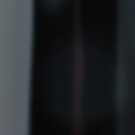
Château d’As
Château du Barail
Château Haut Mondain
Château Les Hauts de Palette
Château Moulin de Tassin
Château Saintongey