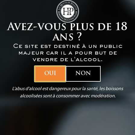
Livraison offerte pour toute commande à partir de 12
cartons.
Avez-vous plus de 18
0
ans ?
Ce site est destiné à un public
majeur car il a pour but de
Accueil
/ Les châteaux
vendre de l'alcool.
OUI
NON
L’abus d’alcool est dangereux pour la santé, les boissons
alcoolisées sont à consommer avec modération.
Les Châteaux
Nous tenons à produire des vins d'exception au sein
de nos 8 propriétés, situées au cœur du terroir